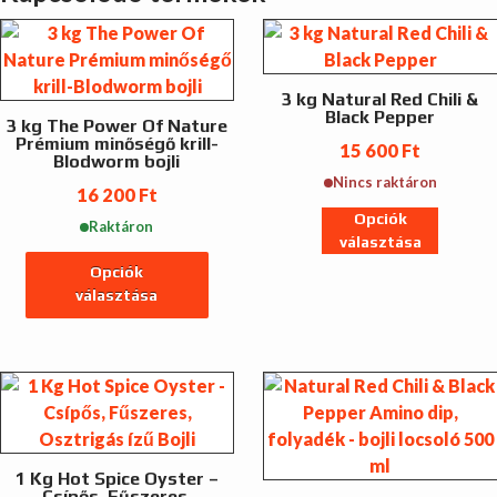
3 kg Natural Red Chili &
Black Pepper
3 kg The Power Of Nature
Prémium minőségő krill-
15 600
Ft
Blodworm bojli
Nincs raktáron
16 200
Ft
Opciók
Raktáron
választása
Ennek
Opciók
a
választása
terméknek
Ennek
több
a
variációja
terméknek
van.
több
A
variációja
változatok
van.
1 Kg Hot Spice Oyster –
a
A
Csípős, Fűszeres,