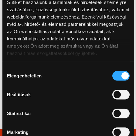
Sütiket használunk a tartalmak és hirdetések személyre
High-Carbohydrate Boilie for Big Fish!
szabásához, közösségi funkciók biztosításához, valamint
weboldalforgalmunk elemzéséhez. Ezenkívül közösségi
This boilie performs best during summer and in cooling waters.
média-, hirdető- és elemező partnereinkkel megosztjuk
It contains chili pepper and black pepper extract. It is
az Ön weboldalhasználatra vonatkozó adatait, akik
recommended to dry it until firm before use. The balanced and
kombinálhatják az adatokat más olyan adatokkal,
pop-up boilies are ideal for various baiting techniques. Best
amelyeket Ön adott meg számukra vagy az Ön által
used in waters rich in natural food!
használt más szolgáltatásokból gyűjtöttek.
Hozzájárulás
◄◄ Webáruház főoldal
Elengedhetetlen
kiválasztása
Beállítások
Ne maradj le a újdonságainkról és akcióinkról! Kövess
minket a Facebookon:
Statisztikai
Marketing
Vélemények a Proficsaliról