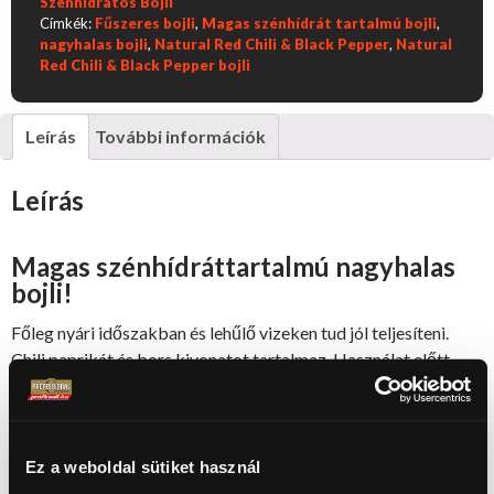
Szénhidrátos Bojli
e
&
Címkék:
Fűszeres bojli
,
Magas szénhídrát tartalmú bojli
,
Black
nagyhalas bojli
,
Natural Red Chili & Black Pepper
,
Natural
l
Red Chili & Black Pepper bojli
Pepper
é
mennyiség
s
Leírás
További információk
Leírás
Magas szénhídráttartalmú nagyhalas
bojli!
Főleg nyári időszakban és lehűlő vizeken tud jól teljesíteni.
Chili paprikát és bors kivonatot tartalmaz. Használat előtt
érdemes keményre szárítani.
Balanced
és
pop-ups bojlija
jól
alkalmazható különféle csalizási módszereknél. Használata,
természetes táplálékban gazdag vizeken ajánlott! Chili
paprikát és bors kivonatot tartalmaz.
Ez a weboldal sütiket használ