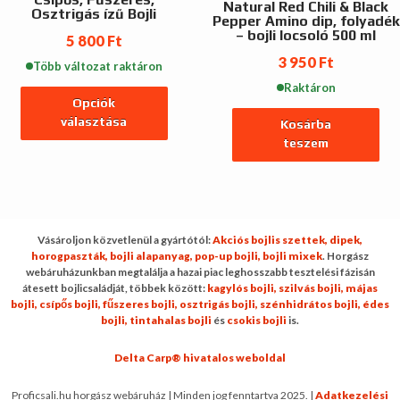
Natural Red Chili & Black
termékoldalon
Osztrigás ízű Bojli
változatok
Pepper Amino dip, folyadék
választhatók
– bojli locsoló 500 ml
a
5 800
Ft
ki
termékoldalon
3 950
Ft
Több változat raktáron
választhatók
Raktáron
ki
Opciók
választása
Kosárba
teszem
Ennek
a
terméknek
több
variációja
Vásároljon közvetlenül a gyártótól:
Akciós bojlis szettek,
dipek,
van.
horogpaszták,
bojli alapanyag,
pop-up bojli,
bojli mixek
. Horgász
webáruházunkban megtalálja a hazai piac leghosszabb tesztelési fázisán
A
átesett bojlicsaládját, többek között:
kagylós bojli,
szilvás bojli,
májas
változatok
bojli,
csípős bojli,
fűszeres bojli,
osztrigás bojli,
szénhidrátos bojli,
édes
a
bojli,
tintahalas bojli
és
csokis bojli
is.
termékoldalon
Delta Carp® hivatalos weboldal
választhatók
ki
Proficsali.hu horgász webáruház | Minden jog fenntartva 2025. |
Adatkezelési