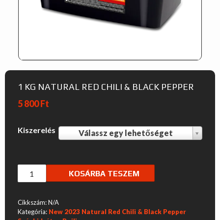
1 KG NATURAL RED CHILI & BLACK PEPPER
5 800
Ft
Kiszerelés
Válassz egy lehetőséget
K
i
s
1
KOSÁRBA TESZEM
z
Kg
Natural
e
Cikkszám:
N/A
Red
Kategória:
New 2023 Natural Red Chili & Black Pepper
r
Chili