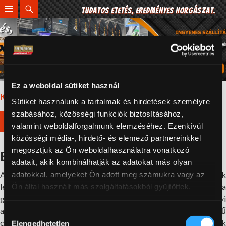
Search
Tudatos etetés, eredményes horgászat.
SKIP
TO
CONTENT
Ez a weboldal sütiket használ
Kezdőlap
/ Bojli alapanyagok
Sütiket használunk a tartalmak és hirdetések személyre
szabásához, közösségi funkciók biztosításához,
Bojli alapanyagok
valamint weboldalforgalmunk elemzéséhez. Ezenkívül
közösségi média-, hirdető- és elemező partnereinkkel
megosztjuk az Ön weboldalhasználatra vonatkozó
Bojli alapanyagok
adatait, akik kombinálhatják az adatokat más olyan
A halastavakon a horgászatok során használt takarmányok
adatokkal, amelyeket Ön adott meg számukra vagy az
legfontosabb csoportját a gabonák és a magvak alkotják. Ezek a
Ön által használt más szolgáltatásokból gyűjtöttek.
gabonamagvak szénhidrátokban gazdagok, de vitamin, ásványi
anyag és esszenciális aminosav tartalmuk hiányos. A jó minőségű
Hozzájárulás
csalik elkészítésénél, ezért is fontos, hogy a receptúra a halak
Elengedhetetlen
kiválasztása