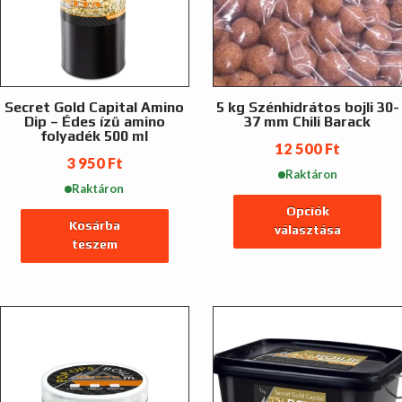
Secret Gold Capital Amino
5 kg Szénhidrátos bojli 30-
Dip – Édes ízű amino
37 mm Chili Barack
folyadék 500 ml
12 500
Ft
3 950
Ft
Raktáron
Raktáron
Opciók
Kosárba
választása
teszem
Ennek
a
terméknek
több
variációja
van.
A