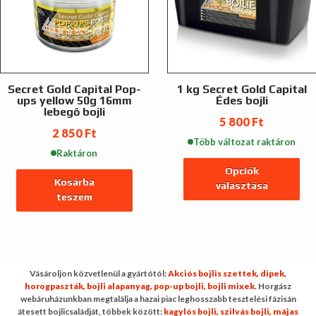
változatok
a
termékoldalon
választhatók
ki
Secret Gold Capital Pop-
1 kg Secret Gold Capital
ups yellow 50g 16mm
Édes bojli
lebegő bojli
5 800
Ft
2 850
Ft
Több változat raktáron
Raktáron
Opciók
Kosárba
választása
teszem
Ennek
a
terméknek
több
Vásároljon közvetlenül a gyártótól:
Akciós bojlis szettek,
dipek,
variációja
horogpaszták,
bojli alapanyag,
pop-up bojli,
bojli mixek
. Horgász
van.
webáruházunkban megtalálja a hazai piac leghosszabb tesztelési fázisán
A
átesett bojlicsaládját, többek között:
kagylós bojli,
szilvás bojli,
májas