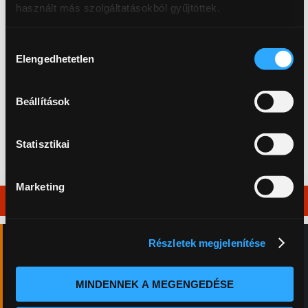
használt más szolgáltatásokból gyűjtöttek.
Hozzájárulás
Elengedhetetlen
kiválasztása
Beállítások
Ne maradj le a újdonságainkról és akcióinkról! Kövess
Statisztikai
minket a Facebookon:
Marketing
Vélemények a Proficsaliról
Részletek megjelenítése
★★★★★
MINDENNEK A MEGENGEDÉSE
5,0