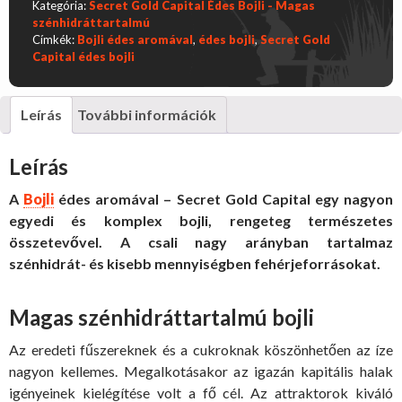
Kategória:
Secret Gold Capital Édes Bojli - Magas
r
Capital
szénhidráttartalmú
e
édes
Címkék:
Bojli édes aromával
,
édes bojli
,
Secret Gold
bojli
Capital édes bojli
l
mennyiség
é
Leírás
További információk
s
Leírás
A
Bojli
édes aromával – Secret Gold Capital egy nagyon
egyedi és komplex bojli, rengeteg természetes
összetevővel. A csali nagy arányban tartalmaz
szénhidrát- és kisebb mennyiségben fehérjeforrásokat.
Magas szénhidráttartalmú bojli
Az eredeti fűszereknek és a cukroknak köszönhetően az íze
nagyon kellemes. Megalkotásakor az igazán kapitális halak
igényeinek kielégítése volt a fő cél. Az attraktorok kiváló