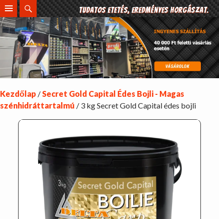
Search
Tudatos etetés, eredményes horgászat.
SKIP
TO
CONTENT
Kezdőlap
/
Secret Gold Capital Édes Bojli - Magas
szénhidráttartalmú
/ 3 kg Secret Gold Capital édes bojli