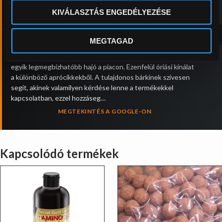
Péter Berencz
KIVÁLASZTÁS ENGEDÉLYEZÉSE
3 hete
‹
›
MEGTAGAD
Minden egy helyen, ami a nagyponty horgászathoz kell! A
kiváló minőségű bojliktól az etetőhajóig, ami évtizedek óta az
egyik legmegbízhatóbb hajó a piacon. Ezenfelül óriási kínálat
a különböző aprócikkekből. A tulajdonos bárkinek szívesen
segít, akinek valamilyen kérdése lenne a termékekkel
kapcsolatban, ezzel hozzáseg…
MEGTEKINTÉS A GOOGLE-ON
Kapcsolódó termékek