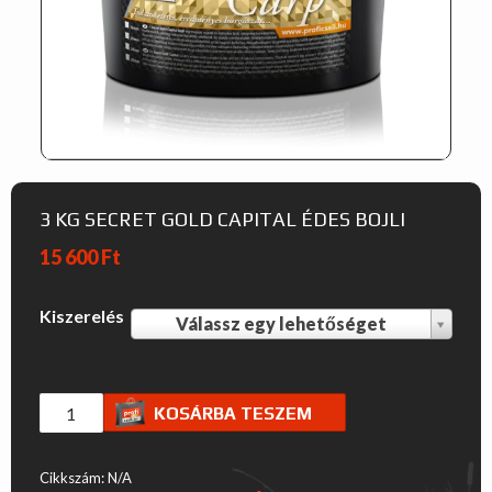
3 KG SECRET GOLD CAPITAL ÉDES BOJLI
15 600
Ft
Kiszerelés
Válassz egy lehetőséget
K
i
s
3
KOSÁRBA TESZEM
z
kg
Secret
e
Cikkszám:
N/A
Gold