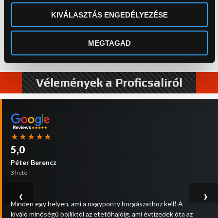
KIVÁLASZTÁS ENGEDÉLYEZÉSE
Ne maradj le a újdonságainkról és akcióinkról! Kövess
MEGTAGAD
minket a Facebookon:
Vélemények a Proficsaliról
★★★★★
5,0
Péter Berencz
3 hete
‹
›
Minden egy helyen, ami a nagyponty horgászathoz kell! A
kiváló minőségű bojliktól az etetőhajóig, ami évtizedek óta az