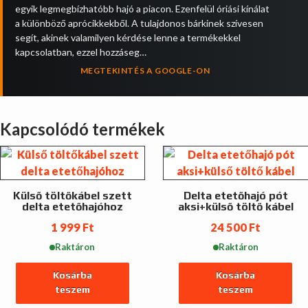
egyik legmegbízhatóbb hajó a piacon. Ezenfelül óriási kínálat
a különböző aprócikkekből. A tulajdonos bárkinek szívesen
segít, akinek valamilyen kérdése lenne a termékekkel
kapcsolatban, ezzel hozzáseg…
MEGTEKINTÉS A GOOGLE-ON
Kapcsolódó termékek
Külső töltőkábel szett
Delta etetőhajó pót
delta etetőhajóhoz
aksi+külső töltő kábel
1 999
Ft
24 500
Ft
Raktáron
Raktáron
Kosárba
Kosárba
teszem
teszem