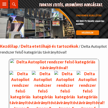
Search
Tudatos etetés, eredményes horgászat.
SKIP
TO
CONTENT
Kezdőlap
/
Delta etetőhajó és tartozékok
/ Delta Autopliot
rendszer felső kategóriás távirányítóval!