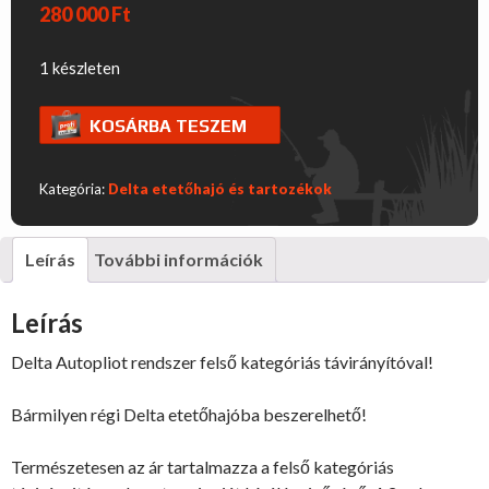
280 000
Ft
1 készleten
Delta
KOSÁRBA TESZEM
Autopliot
rendszer
Kategória:
Delta etetőhajó és tartozékok
felső
kategóriás
távirányítóval!
Leírás
További információk
mennyiség
Leírás
Delta Autopliot rendszer felső kategóriás távirányítóval!
Bármilyen régi Delta etetőhajóba beszerelhető!
Természetesen az ár tartalmazza a felső kategóriás