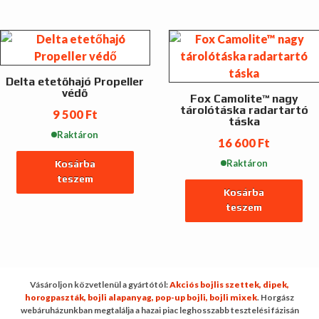
Delta etetőhajó Propeller
védő
Fox Camolite™ nagy
tárolótáska radartartó
9 500
Ft
táska
Raktáron
16 600
Ft
Raktáron
Kosárba
teszem
Kosárba
teszem
Vásároljon közvetlenül a gyártótól:
Akciós bojlis szettek,
dipek,
horogpaszták,
bojli alapanyag,
pop-up bojli,
bojli mixek
. Horgász
webáruházunkban megtalálja a hazai piac leghosszabb tesztelési fázisán