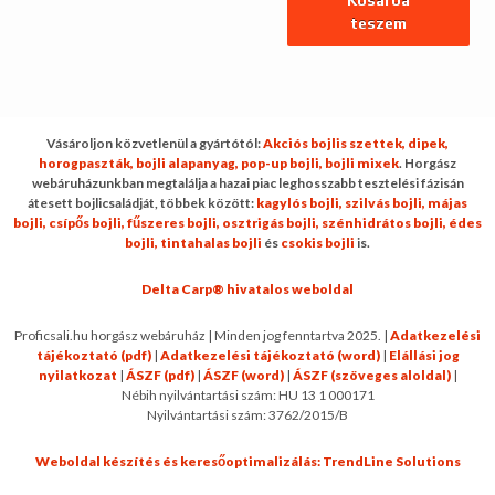
Kosárba
250 Ft.
400 Ft
teszem
Vásároljon közvetlenül a gyártótól:
Akciós bojlis szettek,
dipek,
horogpaszták,
bojli alapanyag,
pop-up bojli,
bojli mixek
. Horgász
webáruházunkban megtalálja a hazai piac leghosszabb tesztelési fázisán
átesett bojlicsaládját, többek között:
kagylós bojli,
szilvás bojli,
májas
bojli,
csípős bojli,
fűszeres bojli,
osztrigás bojli,
szénhidrátos bojli,
édes
bojli,
tintahalas bojli
és
csokis bojli
is.
Delta Carp® hivatalos weboldal
Proficsali.hu horgász webáruház | Minden jog fenntartva 2025. |
Adatkezelési
tájékoztató (pdf)
|
Adatkezelési tájékoztató (word)
|
Elállási jog
nyilatkozat
|
ÁSZF (pdf)
|
ÁSZF (word)
|
ÁSZF (szöveges aloldal)
|
Nébih nyilvántartási szám: HU 13 1 000171
Nyilvántartási szám: 3762/2015/B
Weboldal készítés és keresőoptimalizálás: TrendLine Solutions