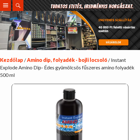
Search
Tudatos etetés, eredményes horgászat.
SKIP
TO
CONTENT
Kezdőlap
/
Amino dip, folyadék - bojli locsoló
/ Instant
Explode Amino Dip- Édes gyümölcsös fűszeres amino folyadék
500 ml