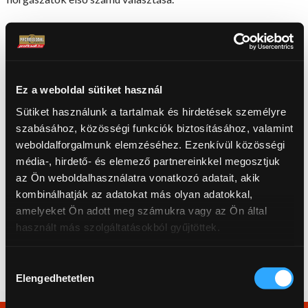
Bojli
készítéshez is kiválóan használható! Azonos bojli mixel
keverve kitűnő csali készíthető belőle! 5 kg bojli mixbe 500
ml aminó ajánlott!
Ez a weboldal sütiket használ
Sütiket használunk a tartalmak és hirdetések személyre
◄◄ Webáruház főoldal
szabásához, közösségi funkciók biztosításához, valamint
weboldalforgalmunk elemzéséhez. Ezenkívül közösségi
média-, hirdető- és elemező partnereinkkel megosztjuk
az Ön weboldalhasználatra vonatkozó adatait, akik
kombinálhatják az adatokat más olyan adatokkal,
amelyeket Ön adott meg számukra vagy az Ön által
használt más szolgáltatásokból gyűjtöttek.
Ne maradj le a újdonságainkról és akcióinkról! Kövess
Hozzájárulás
minket a Facebookon:
Elengedhetetlen
kiválasztása