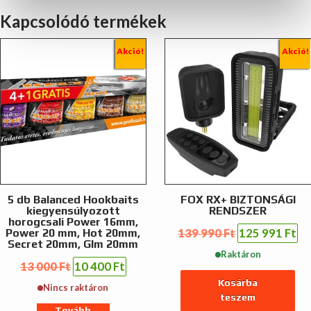
Kapcsolódó termékek
Akció!
Akció!
5 db Balanced Hookbaits
FOX RX+ BIZTONSÁGI
kiegyensúlyozott
RENDSZER
horogcsali Power 16mm,
Original
Cu
Power 20 mm, Hot 20mm,
139 990
Ft
125 991
Ft
Secret 20mm, Glm 20mm
price
pr
Raktáron
was:
is:
Original
Current
13 000
Ft
10 400
Ft
139
12
price
price
Kosárba
990 Ft.
991
Nincs raktáron
was:
is:
teszem
13
10
Tovább