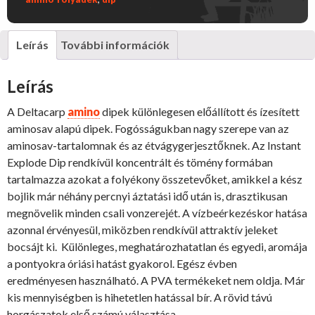
amino
folyadék
500
Leírás
További információk
ml
mennyiség
Leírás
A Deltacarp
amino
dipek különlegesen előállított és ízesített
aminosav alapú dipek. Fogósságukban nagy szerepe van az
aminosav-tartalomnak és az étvágygerjesztőknek. Az Instant
Explode Dip rendkívül koncentrált és tömény formában
tartalmazza azokat a folyékony összetevőket, amikkel a kész
bojlik már néhány percnyi áztatási idő után is, drasztikusan
megnövelik minden csali vonzerejét. A vízbeérkezéskor hatása
azonnal érvényesül, miközben rendkívül attraktív jeleket
bocsájt ki. Különleges, meghatározhatatlan és egyedi, aromája
a pontyokra óriási hatást gyakorol. Egész évben
eredményesen használható. A PVA termékeket nem oldja. Már
kis mennyiségben is hihetetlen hatással bír. A rövid távú
horgászatok első számú választása.