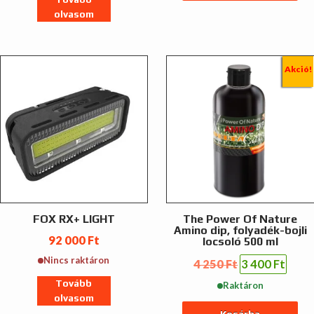
000 Ft.
400 Ft.
olvasom
Akció!
FOX RX+ LIGHT
The Power Of Nature
Amino dip, folyadék-bojli
92 000
Ft
locsoló 500 ml
Nincs raktáron
Original
Curre
4 250
Ft
3 400
Ft
price
price
Tovább
Raktáron
was:
is:
olvasom
4
3