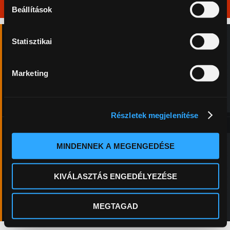
Vélemények a Proficsaliról
Beállítások
Statisztikai
★★★★★
Marketing
5,0
Péter Berencz
3 hete
Részletek megjelenítése
‹
›
Minden egy helyen, ami a nagyponty horgászathoz kell! A
kiváló minőségű bojliktól az etetőhajóig, ami évtizedek óta az
MINDENNEK A MEGENGEDÉSE
egyik legmegbízhatóbb hajó a piacon. Ezenfelül óriási kínálat
a különböző aprócikkekből. A tulajdonos bárkinek szívesen
KIVÁLASZTÁS ENGEDÉLYEZÉSE
segít, akinek valamilyen kérdése lenne a termékekkel
kapcsolatban, ezzel hozzáseg…
MEGTEKINTÉS A GOOGLE-ON
MEGTAGAD