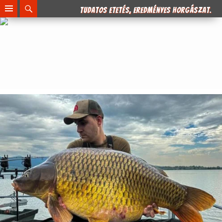
Search
Tudatos etetés, eredményes horgászat.
SKIP
TO
CONTENT