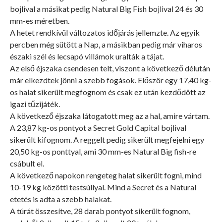
bojlival a másikat pedig Natural Big Fish bojlival 24 és 30
mm-es méretben.
A hetet rendkívül változatos időjárás jellemzte. Az egyik
percben még sütött a Nap, a másikban pedig már viharos
északi szél és lecsapó villámok uralták a tájat.
Az első éjszaka csendesen telt, viszont a következő délután
már elkezdtek jönni a szebb fogások. Először egy 17,40 kg-
os halat sikerült megfognom és csak ez után kezdődött az
igazi tűzijáték.
A következő éjszaka látogatott meg az a hal, amire vártam.
A 23,87 kg-os pontyot a Secret Gold Capital bojlival
sikerült kifognom. A reggelt pedig sikerült megfejelni egy
20,50 kg-os ponttyal, ami 30 mm-es Natural Big fish-re
csábult el.
A következő napokon rengeteg halat sikerült fogni, mind
10-19 kg közötti testsúllyal. Mind a Secret és a Natural
etetés is adta a szebb halakat.
A túrát összesítve, 28 darab pontyot sikerült fognom,