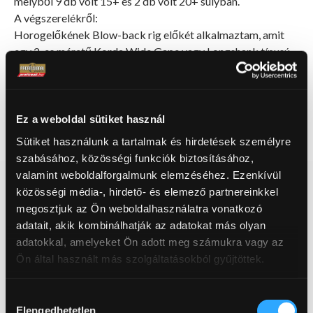
melyből 9 db volt 15+ és 2 db volt 20+ súlyban.
A végszerelékről:
Horogelőkének Blow-back rig előkét alkalmaztam, amit
egy 2-es méretű Korda Wide Gape vagy Longshank típusú
horogból köttem egy PB products horogbefordítóval
ellátva a tökéletes akadás érdekében. A horogelőke évek
óta a jól bevált Jelly Wire 25 lb-s zsinór, ami felé egy 140
vagy 170 gr-os inline ólmot akasztottam.
Ez a weboldal sütiket használ
Baráti üdvözlettel:
Sütiket használunk a tartalmak és hirdetések személyre
Horti Ricsi
szabásához, közösségi funkciók biztosításához,
valamint weboldalforgalmunk elemzéséhez. Ezenkívül
közösségi média-, hirdető- és elemező partnereinkkel
megosztjuk az Ön weboldalhasználatra vonatkozó
Keresés:
adatait, akik kombinálhatják az adatokat más olyan
adatokkal, amelyeket Ön adott meg számukra vagy az
Ön által használt más szolgáltatásokból gyűjtöttek.
ÚJDONSÁG:
PB PRODUCTS
Hozzájárulás
Elengedhetetlen