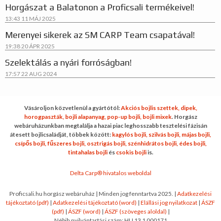
Horgászat a Balatonon a Proficsali termékeivel!
13:43
11 MÁJ 2025
Merenyei sikerek az SM CARP Team csapatával!
19:38
20 ÁPR 2025
Szelektálás a nyári forróságban!
17:57
22 AUG 2024
Vásároljon közvetlenül a gyártótól:
Akciós bojlis szettek,
dipek,
horogpaszták,
bojli alapanyag,
pop-up bojli,
bojli mixek
. Horgász
webáruházunkban megtalálja a hazai piac leghosszabb tesztelési fázisán
átesett bojlicsaládját, többek között:
kagylós bojli,
szilvás bojli,
májas bojli,
csípős bojli,
fűszeres bojli,
osztrigás bojli,
szénhidrátos bojli,
édes bojli,
tintahalas bojli
és
csokis bojli
is.
Delta Carp® hivatalos weboldal
Proficsali.hu horgász webáruház | Minden jog fenntartva 2025. |
Adatkezelési
tájékoztató (pdf)
|
Adatkezelési tájékoztató (word)
|
Elállási jog nyilatkozat
|
ÁSZF
(pdf)
|
ÁSZF (word)
|
ÁSZF (szöveges aloldal)
|
Nébih nyilvántartási szám: HU 13 1 000171