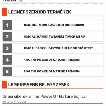
LEGNÉPSZERŰBB TERMÉKEK
1
OMC ONE MORE CAST LOCK HOOK MIKRO
BARBED 2-4-6-8-AS MÉRET
2
OMC ALI HAMIDI TWEAKERS TOUCH ME UP
HOROGÉLEZŐ
3
OMC THE LOCK HEAVYWEIGHT HOOK ERŐSITETT
VÁLTOZAT 2-4 ES MÉRET
4
1 KG THE POWER OF NATURE PRÉMIUM
MINŐSÉGŰ KRILL-BLODWORM BOJLI
5
3 KG THE POWER OF NATURE PRÉMIUM
MINŐSÉGŐ KRILL-BLODWORM BOJLI
LEGFRISSEBB BEJEGYZÉSEK
Óriási sikerek a The Power Of Nature bojlival!
20:02
13 MÁJ 2025