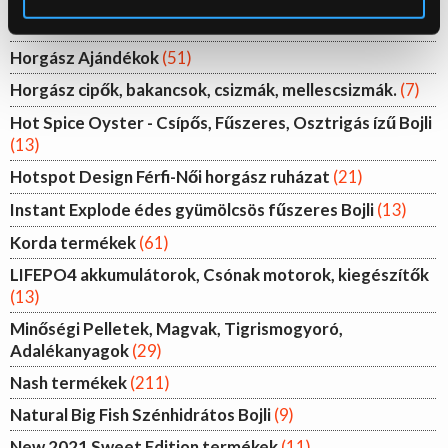
Glm Plum Liver - Kagyló, Szilva, Máj ízű Bojli
(12)
Horgász Ajándékok
(51)
Horgász cipők, bakancsok, csizmák, mellescsizmák.
(7)
Hot Spice Oyster - Csípős, Fűszeres, Osztrigás ízű Bojli
(13)
Hotspot Design Férfi-Női horgász ruházat
(21)
Instant Explode édes gyümölcsös fűszeres Bojli
(13)
Korda termékek
(61)
LIFEPO4 akkumulátorok, Csónak motorok, kiegészítők
(13)
Minőségi Pelletek, Magvak, Tigrismogyoró,
Adalékanyagok
(29)
Nash termékek
(211)
Natural Big Fish Szénhidrátos Bojli
(9)
New 2021 Sweet Edition termékek
(11)