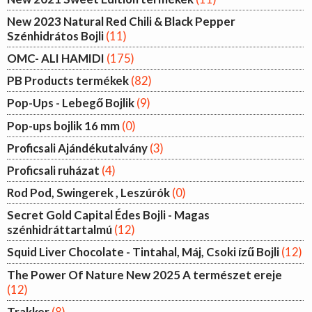
New 2023 Natural Red Chili & Black Pepper
Szénhidrátos Bojli
(11)
OMC- ALI HAMIDI
(175)
PB Products termékek
(82)
Pop-Ups - Lebegő Bojlik
(9)
Pop-ups bojlik 16 mm
(0)
Proficsali Ajándékutalvány
(3)
Proficsali ruházat
(4)
Rod Pod, Swingerek , Leszúrók
(0)
Secret Gold Capital Édes Bojli - Magas
szénhidráttartalmú
(12)
Squid Liver Chocolate - Tintahal, Máj, Csoki ízű Bojli
(12)
The Power Of Nature New 2025 A természet ereje
(12)
Trakker
(8)