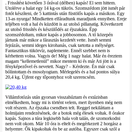
. Frissítést követően 3 órával (délben) kapás! El sem hittem.
Utolérve a halat egy 14 kg-os tükrös. Szomszédom jött ismét pár
fotót készíteni, de 5 kattintás után füstölős kapás a másikon. Egy
13-as nyurga! Mindketten elfáradtunk maradjunk ennyiben. Ereje
teljében volt a hal és küzdött is az utolsó pillanatig. Következett
az utolsó frissítés és készülődés az éjszakára. Épp
szomszédoltam, mikor kapás a jobbosomon. A tó közepén
jártunk már mikor a fárasztás kezdetét vette. Ismét semmi
fejrázás, semmi ideges kirohanás, csak tartotta a mélységet.
Fantasztikus tükörvíz, naplemente. Ennél szebbet nem is
kérhettem volna. Vagyis de! Még 1 nagy halat. Már én éreztem
magam “kellemetlenül” mikor mentem ki és már Ati jött is a
fényképezővel és nevetett. Nagy? – Kérdezte. Én már csak
bólintottam és mosolyogtam. Mérlegelés és a hal pontos súlya
20,4 kg. Újfent egy tőpontyhoz volt szerencsém.
Villámfotózás után gyorsan visszahúztam és extázisban
elmélkedtem, hogy mi is történt velem, mert ilyenben még nem
volt részem. Az éjszaka csendben telt. Reggel nekiláttam a
holmijaim rendezésének, de a botok még élesek voltak. 8 órakor
kapás. Sajnos a túra legkisebb hala volt talán, de szomorkodni
nem volt okom. Már 10 óra is eltelt és megérkezett 2 horgász a
helyemre. Ők kipakoltak én be az autóba. Egyszer csak szól a