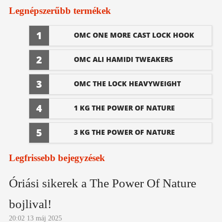
Legnépszerűbb termékek
1
OMC ONE MORE CAST LOCK HOOK
MIKRO BARBED 2-4-6-8-AS MÉRET
2
OMC ALI HAMIDI TWEAKERS
TOUCH ME UP HOROGÉLEZŐ
3
OMC THE LOCK HEAVYWEIGHT
HOOK ERŐSITETT VÁLTOZAT 2-4 ES
4
1 KG THE POWER OF NATURE
MÉRET
PRÉMIUM MINŐSÉGŰ KRILL-
5
3 KG THE POWER OF NATURE
BLODWORM BOJLI
PRÉMIUM MINŐSÉGŐ KRILL-
Legfrissebb bejegyzések
BLODWORM BOJLI
Óriási sikerek a The Power Of Nature
bojlival!
20:02
13 máj 2025