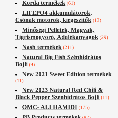
Korda termékek
(61)
LIFEPO4 akkumulátorok,
Csónak motorok, kiegészítők
(13)
Minőségi Pelletek, Magvak,
Tigrismogyoró, Adalékanyagok
(29)
Nash termékek
(211)
Natural Big Fish Szénhidrátos
Bojli
(9)
New 2021 Sweet Edition termékek
(11)
New 2023 Natural Red Chili &
Black Pepper Szénhidrátos Bojli
(11)
OMC- ALI HAMIDI
(175)
PB Products termékek
(82)