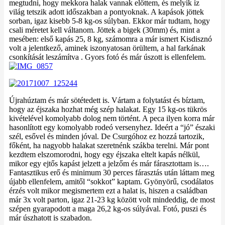
megtudni, hogy mekkora halak vannak előttem, és melyik íz
világ tetszik adott időszakban a pontyoknak. A kapások jöttek
sorban, igaz kisebb 5-8 kg-os súlyban. Ekkor már tudtam, hogy
csali méretet kell váltanom. Jöttek a bigek (30mm) és, mint a
mesében: első kapás 25, 8 kg, számomra a már ismert Kisdisznó
volt a jelentkező, aminek iszonyatosan örültem, a hal farkának
csonkítását leszámítva . Gyors fotó és már úszott is ellenfelem.
Újrahúztam és már sötétedett is. Vártam a folytatást és bíztam,
hogy az éjszaka hozhat még szép halakat. Egy 15 kg-os tükrös
kivételével komolyabb dolog nem történt. A peca ilyen korra már
hasonlított egy komolyabb rodeó versenyhez. Ideért a “jó” északi
szél, esővel és minden jóval. De Csurgóhoz ez hozzá tartozik,
főként, ha nagyobb halakat szeretnénk szákba terelni. Már pont
kezdtem elszomorodni, hogy egy éjszaka eltelt kapás nélkül,
mikor egy ejtős kapást jelzett a jelzőm és már fárasztottam is….
Fantasztikus erő és minimum 30 perces fárasztás után láttam meg
újabb ellenfelem, amitől “sokkot” kaptam. Gyönyörű, csodálatos
érzés volt mikor megismertem ezt a halat is, hiszen a családban
már 3x volt parton, igaz 21-23 kg között volt mindeddig, de most
szépen gyarapodott a maga 26,2 kg-os súlyával. Fotó, puszi és
már úszhatott is szabadon.