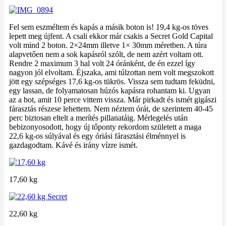
Fel sem eszméltem és kapás a másik boton is! 19,4 kg-os töves
lepett meg újfent. A csali ekkor már csakis a Secret Gold Capital
volt mind 2 boton. 2×24mm illetve 1× 30mm méretben. A túra
alapvetően nem a sok kapásról szólt, de nem azért voltam ott.
Rendre 2 maximum 3 hal volt 24 óránként, de én ezzel így
nagyon jól elvoltam. Éjszaka, ami túlzottan nem volt megszokott
jött egy szépséges 17,6 kg-os tükrös. Vissza sem tudtam feküdni,
egy lassan, de folyamatosan húzós kapásra rohantam ki. Ugyan
az a bot, amit 10 perce vittem vissza. Már pirkadt és ismét gigászi
fárasztás részese lehettem. Nem néztem órát, de szerintem 40-45
perc biztosan eltelt a merítés pillanatáig. Mérlegelés után
bebizonyosodott, hogy új tőponty rekordom született a maga
22,6 kg-os súlyával és egy óriási fárasztási élménnyel is
gazdagodtam. Kávé és irány vízre ismét.
17,60 kg
22,60 kg