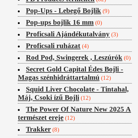
Pop-Ups - Lebegő Bojlik
(9)
Pop-ups bojlik 16 mm
(0)
Proficsali Ajándékutalvány
(3)
Proficsali ruházat
(4)
Rod Pod, Swingerek , Leszúrók
(0)
Secret Gold Capital Édes Bojli -
Magas szénhidráttartalmú
(12)
Squid Liver Chocolate - Tintahal,
Máj, Csoki ízű Bojli
(12)
The Power Of Nature New 2025 A
természet ereje
(12)
Trakker
(8)