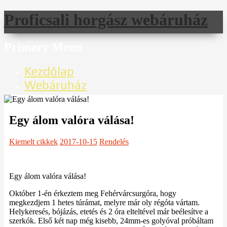
Proficsali horgász webáruház
Search
Primary Menu
Skip
Kezdőlap
to
Webáruház
content
Cikkek
Videók
Egy álom valóra válása!
Rekordfogások
Regisztráció
Kiemelt cikkek
2017-10-15
Rendelés
Kiadó vendégház
Bejelentkezés
Egy álom valóra válása!
Bojli, csali, horogpaszta, etetőhajó, bojli
Október 1-én érkeztem meg Fehérvárcsurgóra, hogy
alapanyagok és mixek
megkezdjem 1 hetes túrámat, melyre már oly régóta vártam.
Helykeresés, bójázás, etetés és 2 óra elteltével már beélesítve a
szerkók. Első két nap még kisebb, 24mm-es golyóval próbáltam
Keresés: