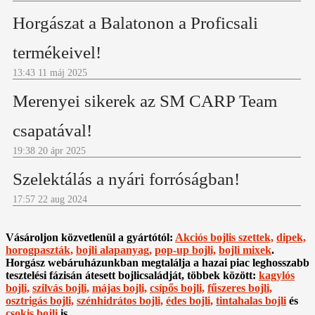
Horgászat a Balatonon a Proficsali
termékeivel!
13:43
11 máj 2025
Merenyei sikerek az SM CARP Team
csapatával!
19:38
20 ápr 2025
Szelektálás a nyári forróságban!
17:57
22 aug 2024
Vásároljon közvetlenül a gyártótól:
Akciós bojlis szettek,
dipek,
horogpaszták,
bojli alapanyag,
pop-up bojli,
bojli mixek
.
Horgász webáruházunkban megtalálja a hazai piac leghosszabb
tesztelési fázisán átesett bojlicsaládját, többek között:
kagylós
bojli,
szilvás bojli,
májas bojli,
csípős bojli,
fűszeres bojli,
osztrigás bojli,
szénhidrátos bojli,
édes bojli,
tintahalas bojli
és
csokis bojli
is.