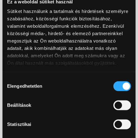
Ez a weboldal sütiket használ
PB products
Sütiket használunk a tartalmak és hirdetések személyre
szabásához, közösségi funkciók biztosításához,
valamint weboldalforgalmunk elemzéséhez. Ezenkívül
közösségi média-, hirdető- és elemező partnereinkkel
Termékkategóriák
megosztjuk az Ön weboldalhasználatra vonatkozó
adatait, akik kombinálhatják az adatokat más olyan
Akciós termékek, Proficsali, Nash,
adatokkal, amelyeket Ön adott meg számukra vagy az
Korda, Fox, Omc
(31)
Ön által használt más szolgáltatásokból gyűjtöttek.
Amino dip, folyadék - bojli locsoló
(9)
Hozzájárulás
Elengedhetetlen
kiválasztása
Balanced Hookbaits - Kritikusan
kiegyensúlyozott horogcsalik
(17)
Beállítások
Bojli alapanyagok
(0)
Bojli Horogpaszta
(9)
Statisztikai
Bojli mixek, Adalékanyagok
(14)