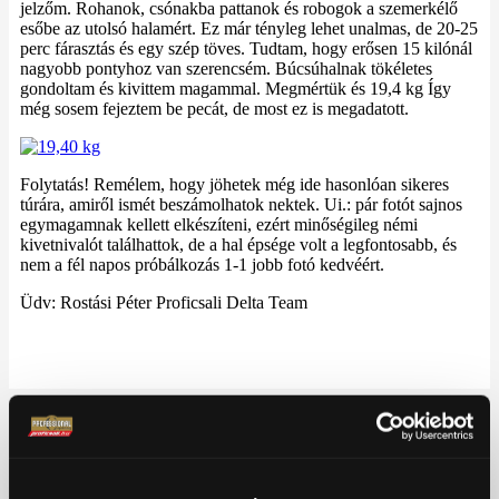
jelzőm. Rohanok, csónakba pattanok és robogok a szemerkélő
esőbe az utolsó halamért. Ez már tényleg lehet unalmas, de 20-25
perc fárasztás és egy szép töves. Tudtam, hogy erősen 15 kilónál
nagyobb pontyhoz van szerencsém. Búcsúhalnak tökéletes
gondoltam és kivittem magammal. Megmértük és 19,4 kg Így
még sosem fejeztem be pecát, de most ez is megadatott.
Folytatás! Remélem, hogy jöhetek még ide hasonlóan sikeres
túrára, amiről ismét beszámolhatok nektek. Ui.: pár fotót sajnos
egymagamnak kellett elkészíteni, ezért minőségileg némi
kivetnivalót találhattok, de a hal épsége volt a legfontosabb, és
nem a fél napos próbálkozás 1-1 jobb fotó kedvéért.
Üdv: Rostási Péter Proficsali Delta Team
Keresés:
ÚJDONSÁG: